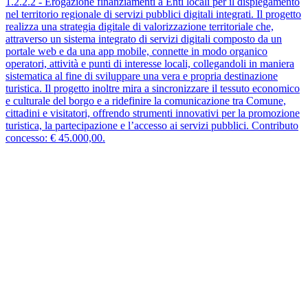
1.2.2.2 - Erogazione finanziamenti a Enti locali per il dispiegamento
nel territorio regionale di servizi pubblici digitali integrati. Il progetto
realizza una strategia digitale di valorizzazione territoriale che,
attraverso un sistema integrato di servizi digitali composto da un
portale web e da una app mobile, connette in modo organico
operatori, attività e punti di interesse locali, collegandoli in maniera
sistematica al fine di sviluppare una vera e propria destinazione
turistica. Il progetto inoltre mira a sincronizzare il tessuto economico
e culturale del borgo e a ridefinire la comunicazione tra Comune,
cittadini e visitatori, offrendo strumenti innovativi per la promozione
turistica, la partecipazione e l’accesso ai servizi pubblici. Contributo
concesso: € 45.000,00.