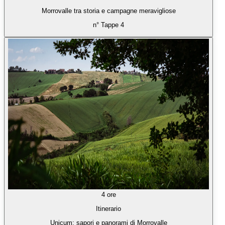
Morrovalle tra storia e campagne meravigliose
n° Tappe 4
4 ore
Itinerario
Unicum: sapori e panorami di Morrovalle